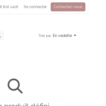
Contactez-nous
Se connecter
Boutique
Contactez-nous
Forum
Cours
18 806 2428
En vedette
Trier par: