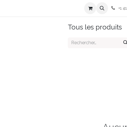
ices
Blogue
Rendez-vous
Événements
Témoignages
+1 4
Tous les produits