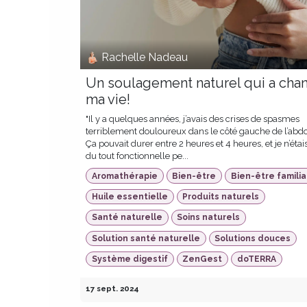
Rachelle Nadeau
Un soulagement naturel qui a cha
ma vie!
"Il y a quelques années, j’avais des crises de spasmes
terriblement douloureux dans le côté gauche de l’ab
Ça pouvait durer entre 2 heures et 4 heures, et je n’étai
du tout fonctionnelle pe...
Aromathérapie
Bien-être
Bien-être familia
Huile essentielle
Produits naturels
Santé naturelle
Soins naturels
Solution santé naturelle
Solutions douces
Système digestif
ZenGest
doTERRA
17 sept. 2024