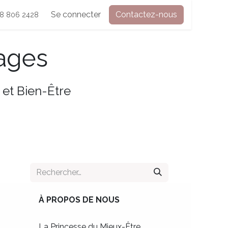
Contactez-nous
Se connecter
Boutique
Contactez-nous
Forum
Cours
18 806 2428
ages
 et Bien-Être
À PROPOS DE NOUS
La Princesse du Mieux-Être,