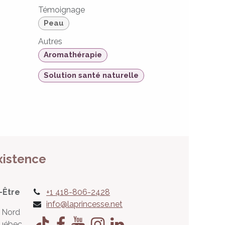
Témoignage
Peau
Autres
Aromathérapie
Solution santé naturelle
xistence
-Être
+1 418-806-2428
info@laprincesse.net
 Nord
Québec