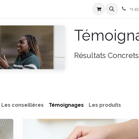
ices
Blogue
Rendez-vous
Événements
Témoignages
+1 4
Témoign
Résultats Concrets
Les conseillères
Témoignages
Les produits