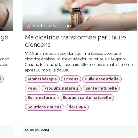
Rachelle Nadeau
ngé
Ma cicatrice transformée par l'huile
d'encens
"À 22 ans, j’ai eu un accident qui m’a laissée avec une
domen.
cicatrice épaisse, rouge et très douloureuse sur le genou.
s pas
Chaque fois que je la touchais, elle me faisait mal, et même
après 10 mois, la douleu...
l
Aromathérapie
Encens
Huile essentielle
Peau
Produits naturels
Santé naturelle
Soins naturels
Solution santé naturelle
Solutions douces
doTERRA
11 sept. 2024