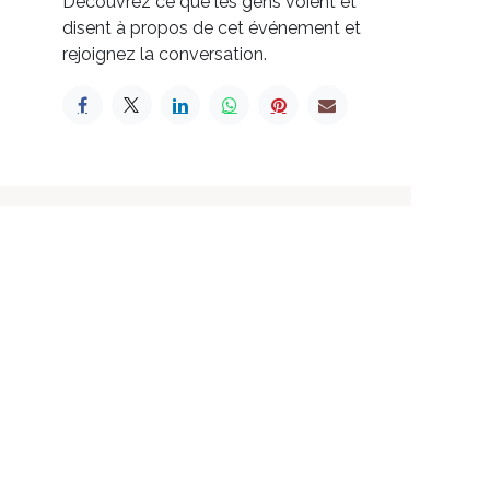
Découvrez ce que les gens voient et
disent à propos de cet événement et
rejoignez la conversation.
xistence
-Être
+1 418-806-2428
info@laprincesse.net
 Nord
Québec
olettre
néré par
- Le #1
Open Source eCommerce