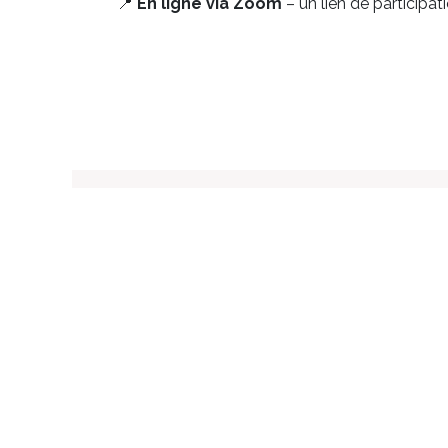
📍
En ligne via Zoom
– un lien de participat
Au service pour ceux qui as
Passionnés par l'être humain, nous vous ac
une santé durable. Nos outils vous aident à g
être en toute autonomie, pour économiser te
soucis.
Copyright © La Princesse du Mieux-Être