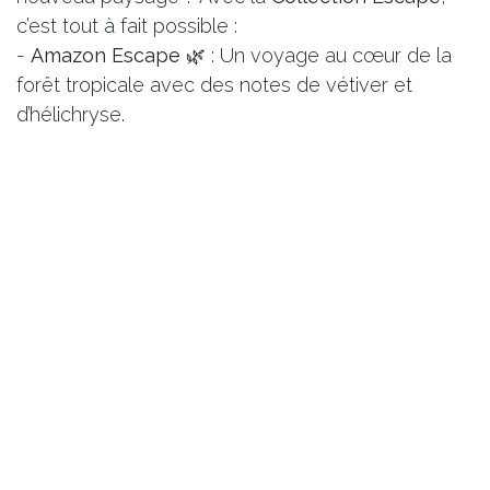
c’est tout à fait possible :
-
Amazon Escape
🌿 : Un voyage au cœur de la
forêt tropicale avec des notes de vétiver et
d’hélichryse.
-
Coastal Escape
🌊 : Respirez la brise marine
avec du pamplemousse et des algues marines.
-
Vineyard Escape
🍇 : Détendez-vous dans un
vignoble avec des arômes d’orange sauvage et
de copaiba.
Ces mélanges vous transportent dans des
paysages exotiques, tout en favorisant la détente.
Une vraie invitation au voyage !
Pourquoi choisir dōTERRA ?
Ce qui rend dōTERRA si spécial, c’est l’importance