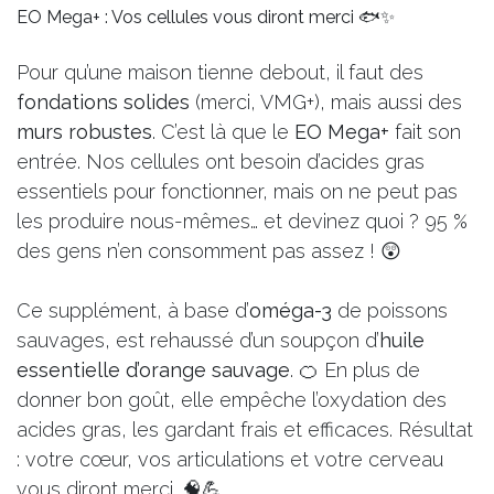
EO Mega+ : Vos cellules vous diront merci 🐟✨
Pour qu’une maison tienne debout, il faut des
fondations solides
(merci, VMG+), mais aussi des
murs robustes
. C’est là que le
EO Mega+
fait son
entrée. Nos cellules ont besoin d’acides gras
essentiels pour fonctionner, mais on ne peut pas
les produire nous-mêmes… et devinez quoi ? 95 %
des gens n’en consomment pas assez ! 😲
Ce supplément, à base d’
oméga-3
de poissons
sauvages, est rehaussé d’un soupçon d’
huile
essentielle d’orange sauvage
. 🍊 En plus de
donner bon goût, elle empêche l’oxydation des
acides gras, les gardant frais et efficaces. Résultat
: votre cœur, vos articulations et votre cerveau
vous diront merci. 🧠💪